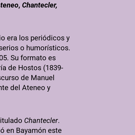
Ateneo
,
Chantecler,
io era los periódicos y
serios o humorísticos.
05. Su formato es
ría de Hostos (1839-
iscurso de Manuel
te del Ateneo y
titulado
Chantecler
.
gió en Bayamón este