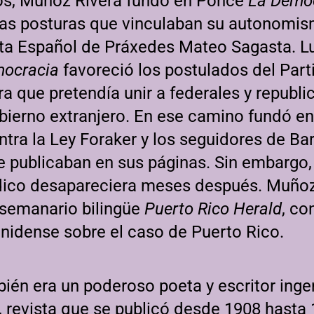
os, Muñoz Rivera fundó en Ponce
La Demo
las posturas que vinculaban su autonomis
sta Español de Práxedes Mateo Sagasta. Lu
ocracia
favoreció los postulados del Part
 que pretendía unir a federales y republi
bierno extranjero. En ese camino fundó en
tra la Ley Foraker y los seguidores de Ba
e publicaban en sus páginas. Sin embargo,
ódico desapareciera meses después. Muñoz
 semanario bilingüe
Puerto Rico Herald
, co
nidense sobre el caso de Puerto Rico.
én era un poderoso poeta y escritor ingen
, revista que se publicó desde 1908 hasta 