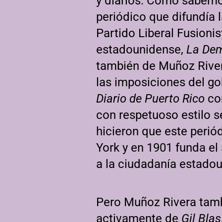
y diarios. Como sabem
periódico que difundía 
Partido Liberal Fusioni
estadounidense,
La Dem
también de Muñoz Rivera
las imposiciones del go
Diario de Puerto Rico
con
con respetuoso estilo s
hicieron que este peri
York y en 1901 funda el
a la ciudadanía estadou
Pero Muñoz Rivera tambi
activamente de
Gil Blas