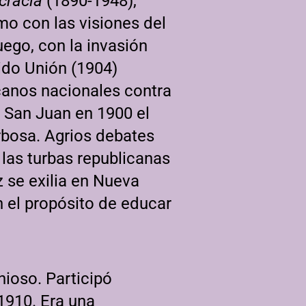
cracia
(1890-1948),
mo con las visiones del
ego, con la invasión
ido Unión (1904)
canos nacionales contra
 San Juan en 1900 el
rbosa. Agrios debates
 las turbas republicanas
 se exilia en Nueva
n el propósito de educar
ioso. Participó
1910. Era una