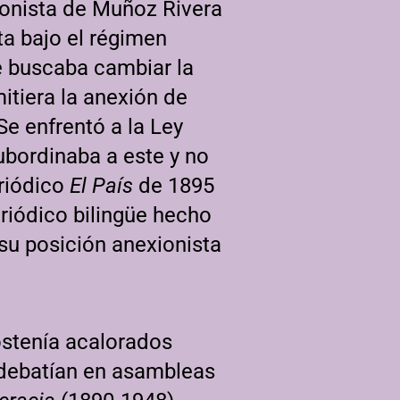
ionista de Muñoz Rivera
ta bajo el régimen
ue buscaba cambiar la
tiera la anexión de
Se enfrentó a la Ley
ubordinaba a este y no
eriódico
El País
de 1895
riódico bilingüe hecho
 su posición anexionista
ostenía acalorados
 debatían en asambleas