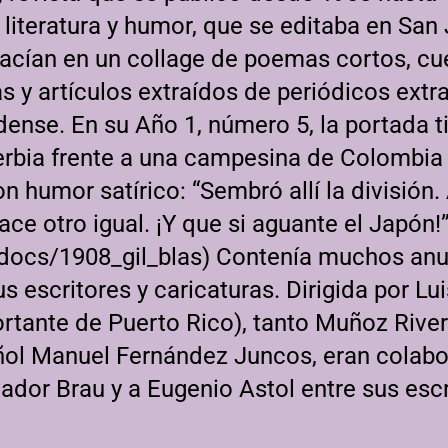
literatura y humor, que se editaba en San 
 hacían en un collage de poemas cortos, cu
as y artículos extraídos de periódicos ext
dense. En su Año 1, número 5, la portada t
erbia frente a una campesina de Colombia
 humor satírico: “Sembró allí la división.
ce otro igual. ¡Y que si aguante el Japón!
/docs/1908_gil_blas
) Contenía muchos anun
us escritores y caricaturas. Dirigida por L
ortante de Puerto Rico), tanto Muñoz Riv
pañol Manuel Fernández Juncos, eran cola
vador Brau y a Eugenio Astol entre sus esc