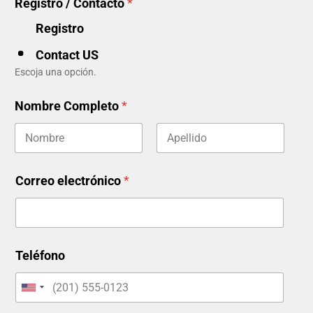
Registro / Contacto
*
Registro
Contact US
Escoja una opción.
Nombre Completo
*
Correo electrónico
*
Teléfono
U
n